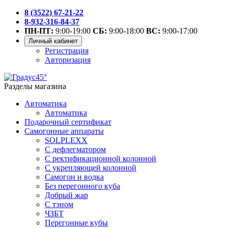
8 (3522) 67-21-22
8-932-316-84-37
ПН-ПТ:
9:00-19:00
СБ:
9:00-18:00
ВС:
9:00-17:00
Личный кабинет
Регистрация
Авторизация
Разделы магазина
Автоматика
Автоматика
Подарочный сертификат
Самогонные аппараты
SOLPLEXX
С дефлегматором
С ректификационной колонной
С укрепляющей колонной
Самогон и водка
Без перегонного куба
Добрый жар
С тэном
ЧЗБТ
Перегонные кубы