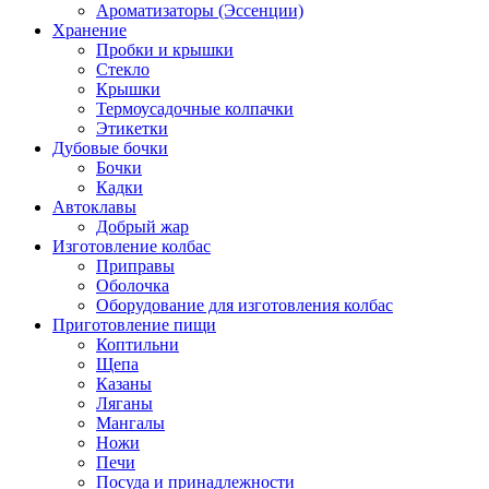
Ароматизаторы (Эссенции)
Хранение
Пробки и крышки
Стекло
Крышки
Термоусадочные колпачки
Этикетки
Дубовые бочки
Бочки
Кадки
Автоклавы
Добрый жар
Изготовление колбас
Приправы
Оболочка
Оборудование для изготовления колбас
Приготовление пищи
Коптильни
Щепа
Казаны
Ляганы
Мангалы
Ножи
Печи
Посуда и принадлежности