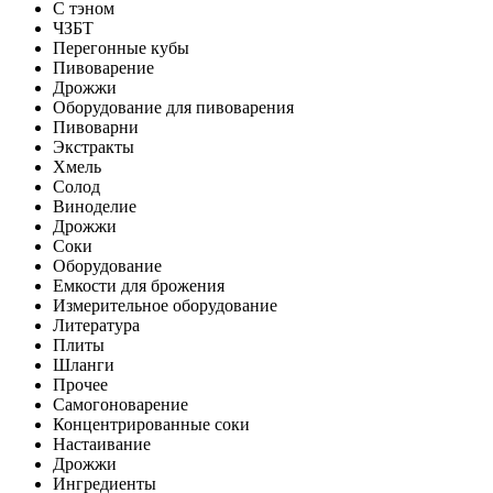
С тэном
ЧЗБТ
Перегонные кубы
Пивоварение
Дрожжи
Оборудование для пивоварения
Пивоварни
Экстракты
Хмель
Солод
Виноделие
Дрожжи
Соки
Оборудование
Емкости для брожения
Измерительное оборудование
Литература
Плиты
Шланги
Прочее
Самогоноварение
Концентрированные соки
Настаивание
Дрожжи
Ингредиенты