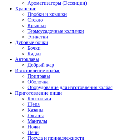
Ароматизаторы (Эссенции)
Хранение
Пробки и крышки
Стекло
Крышки
Термоусадочные колпачки
Этикетки
Дубовые бочки
Бочки
Кадки
Автоклавы
Добрый жар
Изготовление колбас
Приправы
Оболочка
Оборудование для изготовления колбас
Приготовление пищи
Коптильни
Щепа
Казаны
Ляганы
Мангалы
Ножи
Печи
Посуда и принадлежности