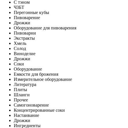
С тэном
ЧЗБТ
Перегонные кубы
Пивоварение
Дрожжи
Оборудование для пивоварения
Пивоварни
Экстракты
Хмель
Солод
Виноделие
Дрожжи
Соки
Оборудование
Емкости для брожения
Измерительное оборудование
Литература
Плиты
Шланги
Прочее
Самогоноварение
Концентрированные соки
Настаивание
Дрожжи
Ингредиенты