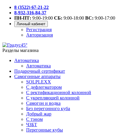
8 (3522) 67-21-22
8-932-316-84-37
ПН-ПТ:
9:00-19:00
СБ:
9:00-18:00
ВС:
9:00-17:00
Личный кабинет
Регистрация
Авторизация
Разделы магазина
Автоматика
Автоматика
Подарочный сертификат
Самогонные аппараты
SOLPLEXX
С дефлегматором
С ректификационной колонной
С укрепляющей колонной
Самогон и водка
Без перегонного куба
Добрый жар
С тэном
ЧЗБТ
Перегонные кубы