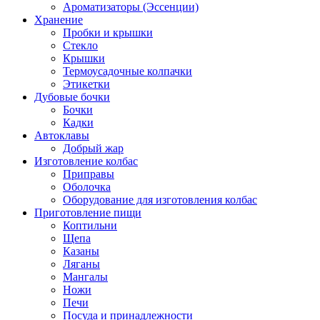
Ароматизаторы (Эссенции)
Хранение
Пробки и крышки
Стекло
Крышки
Термоусадочные колпачки
Этикетки
Дубовые бочки
Бочки
Кадки
Автоклавы
Добрый жар
Изготовление колбас
Приправы
Оболочка
Оборудование для изготовления колбас
Приготовление пищи
Коптильни
Щепа
Казаны
Ляганы
Мангалы
Ножи
Печи
Посуда и принадлежности