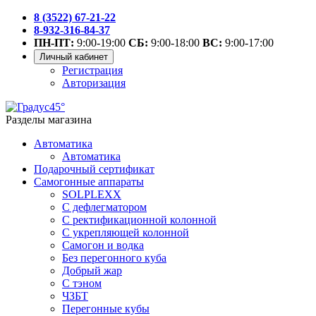
8 (3522) 67-21-22
8-932-316-84-37
ПН-ПТ:
9:00-19:00
СБ:
9:00-18:00
ВС:
9:00-17:00
Личный кабинет
Регистрация
Авторизация
Разделы магазина
Автоматика
Автоматика
Подарочный сертификат
Самогонные аппараты
SOLPLEXX
С дефлегматором
С ректификационной колонной
С укрепляющей колонной
Самогон и водка
Без перегонного куба
Добрый жар
С тэном
ЧЗБТ
Перегонные кубы