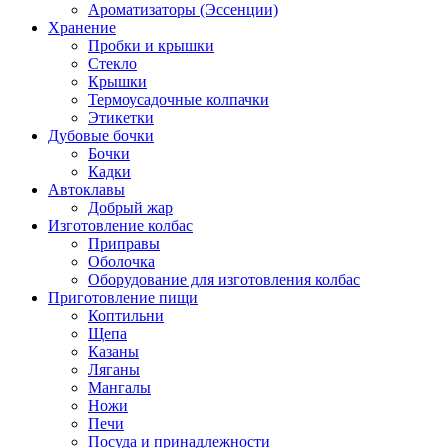
Ароматизаторы (Эссенции)
Хранение
Пробки и крышки
Стекло
Крышки
Термоусадочные колпачки
Этикетки
Дубовые бочки
Бочки
Кадки
Автоклавы
Добрый жар
Изготовление колбас
Приправы
Оболочка
Оборудование для изготовления колбас
Приготовление пищи
Коптильни
Щепа
Казаны
Ляганы
Мангалы
Ножи
Печи
Посуда и принадлежности