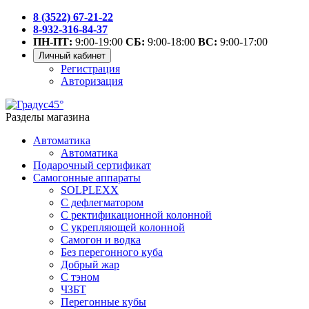
8 (3522) 67-21-22
8-932-316-84-37
ПН-ПТ:
9:00-19:00
СБ:
9:00-18:00
ВС:
9:00-17:00
Личный кабинет
Регистрация
Авторизация
Разделы магазина
Автоматика
Автоматика
Подарочный сертификат
Самогонные аппараты
SOLPLEXX
С дефлегматором
С ректификационной колонной
С укрепляющей колонной
Самогон и водка
Без перегонного куба
Добрый жар
С тэном
ЧЗБТ
Перегонные кубы