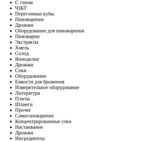
С тэном
ЧЗБТ
Перегонные кубы
Пивоварение
Дрожжи
Оборудование для пивоварения
Пивоварни
Экстракты
Хмель
Солод
Виноделие
Дрожжи
Соки
Оборудование
Емкости для брожения
Измерительное оборудование
Литература
Плиты
Шланги
Прочее
Самогоноварение
Концентрированные соки
Настаивание
Дрожжи
Ингредиенты