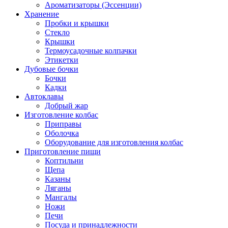
Ароматизаторы (Эссенции)
Хранение
Пробки и крышки
Стекло
Крышки
Термоусадочные колпачки
Этикетки
Дубовые бочки
Бочки
Кадки
Автоклавы
Добрый жар
Изготовление колбас
Приправы
Оболочка
Оборудование для изготовления колбас
Приготовление пищи
Коптильни
Щепа
Казаны
Ляганы
Мангалы
Ножи
Печи
Посуда и принадлежности