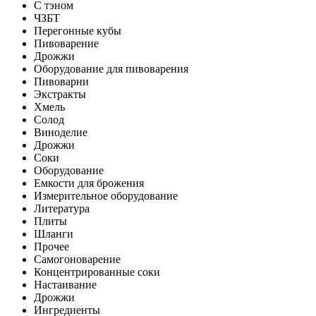
С тэном
ЧЗБТ
Перегонные кубы
Пивоварение
Дрожжи
Оборудование для пивоварения
Пивоварни
Экстракты
Хмель
Солод
Виноделие
Дрожжи
Соки
Оборудование
Емкости для брожения
Измерительное оборудование
Литература
Плиты
Шланги
Прочее
Самогоноварение
Концентрированные соки
Настаивание
Дрожжи
Ингредиенты