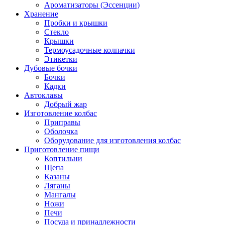
Ароматизаторы (Эссенции)
Хранение
Пробки и крышки
Стекло
Крышки
Термоусадочные колпачки
Этикетки
Дубовые бочки
Бочки
Кадки
Автоклавы
Добрый жар
Изготовление колбас
Приправы
Оболочка
Оборудование для изготовления колбас
Приготовление пищи
Коптильни
Щепа
Казаны
Ляганы
Мангалы
Ножи
Печи
Посуда и принадлежности