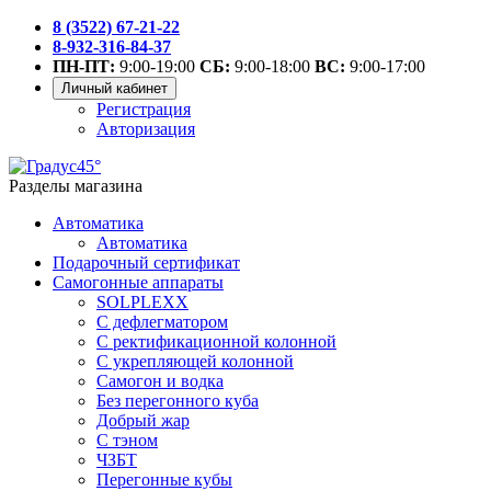
8 (3522) 67-21-22
8-932-316-84-37
ПН-ПТ:
9:00-19:00
СБ:
9:00-18:00
ВС:
9:00-17:00
Личный кабинет
Регистрация
Авторизация
Разделы магазина
Автоматика
Автоматика
Подарочный сертификат
Самогонные аппараты
SOLPLEXX
С дефлегматором
С ректификационной колонной
С укрепляющей колонной
Самогон и водка
Без перегонного куба
Добрый жар
С тэном
ЧЗБТ
Перегонные кубы