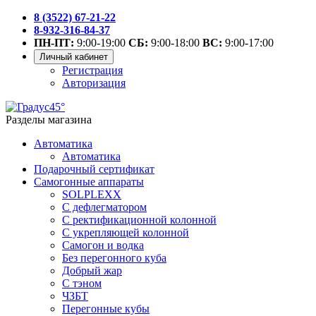
8 (3522) 67-21-22
8-932-316-84-37
ПН-ПТ:
9:00-19:00
СБ:
9:00-18:00
ВС:
9:00-17:00
Личный кабинет
Регистрация
Авторизация
Разделы магазина
Автоматика
Автоматика
Подарочный сертификат
Самогонные аппараты
SOLPLEXX
С дефлегматором
С ректификационной колонной
С укрепляющей колонной
Самогон и водка
Без перегонного куба
Добрый жар
С тэном
ЧЗБТ
Перегонные кубы