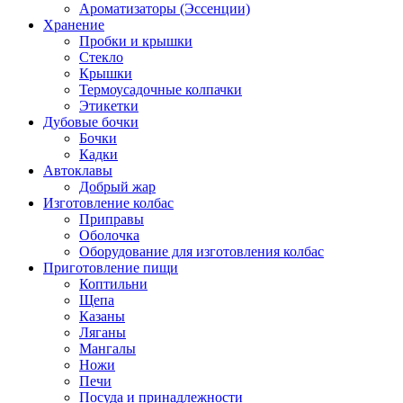
Ароматизаторы (Эссенции)
Хранение
Пробки и крышки
Стекло
Крышки
Термоусадочные колпачки
Этикетки
Дубовые бочки
Бочки
Кадки
Автоклавы
Добрый жар
Изготовление колбас
Приправы
Оболочка
Оборудование для изготовления колбас
Приготовление пищи
Коптильни
Щепа
Казаны
Ляганы
Мангалы
Ножи
Печи
Посуда и принадлежности