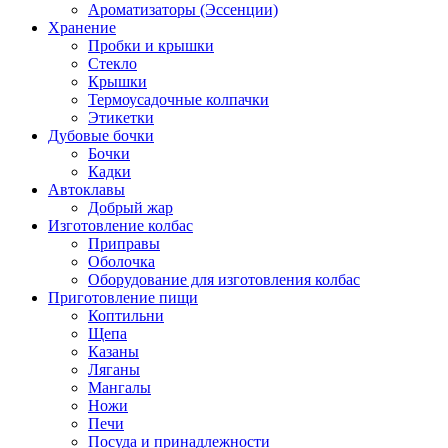
Ароматизаторы (Эссенции)
Хранение
Пробки и крышки
Стекло
Крышки
Термоусадочные колпачки
Этикетки
Дубовые бочки
Бочки
Кадки
Автоклавы
Добрый жар
Изготовление колбас
Приправы
Оболочка
Оборудование для изготовления колбас
Приготовление пищи
Коптильни
Щепа
Казаны
Ляганы
Мангалы
Ножи
Печи
Посуда и принадлежности