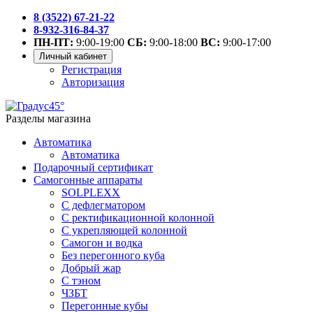
8 (3522) 67-21-22
8-932-316-84-37
ПН-ПТ:
9:00-19:00
СБ:
9:00-18:00
ВС:
9:00-17:00
Личный кабинет
Регистрация
Авторизация
Разделы магазина
Автоматика
Автоматика
Подарочный сертификат
Самогонные аппараты
SOLPLEXX
С дефлегматором
С ректификационной колонной
С укрепляющей колонной
Самогон и водка
Без перегонного куба
Добрый жар
С тэном
ЧЗБТ
Перегонные кубы