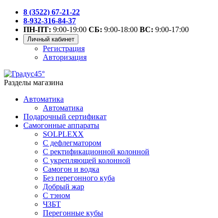
8 (3522) 67-21-22
8-932-316-84-37
ПН-ПТ:
9:00-19:00
СБ:
9:00-18:00
ВС:
9:00-17:00
Личный кабинет
Регистрация
Авторизация
Разделы магазина
Автоматика
Автоматика
Подарочный сертификат
Самогонные аппараты
SOLPLEXX
С дефлегматором
С ректификационной колонной
С укрепляющей колонной
Самогон и водка
Без перегонного куба
Добрый жар
С тэном
ЧЗБТ
Перегонные кубы