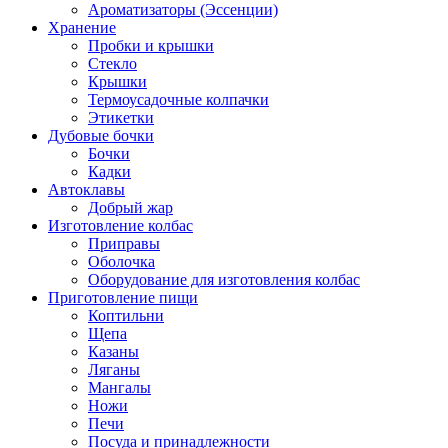
Ароматизаторы (Эссенции)
Хранение
Пробки и крышки
Стекло
Крышки
Термоусадочные колпачки
Этикетки
Дубовые бочки
Бочки
Кадки
Автоклавы
Добрый жар
Изготовление колбас
Приправы
Оболочка
Оборудование для изготовления колбас
Приготовление пищи
Коптильни
Щепа
Казаны
Ляганы
Мангалы
Ножи
Печи
Посуда и принадлежности