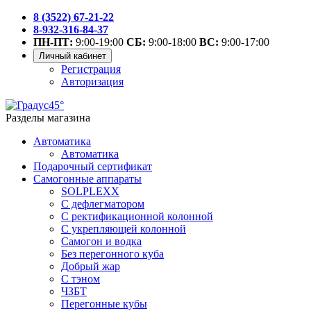
8 (3522) 67-21-22
8-932-316-84-37
ПН-ПТ:
9:00-19:00
СБ:
9:00-18:00
ВС:
9:00-17:00
Личный кабинет
Регистрация
Авторизация
Разделы магазина
Автоматика
Автоматика
Подарочный сертификат
Самогонные аппараты
SOLPLEXX
С дефлегматором
С ректификационной колонной
С укрепляющей колонной
Самогон и водка
Без перегонного куба
Добрый жар
С тэном
ЧЗБТ
Перегонные кубы