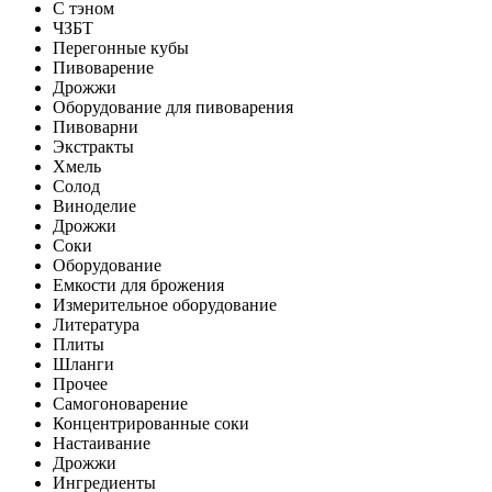
С тэном
ЧЗБТ
Перегонные кубы
Пивоварение
Дрожжи
Оборудование для пивоварения
Пивоварни
Экстракты
Хмель
Солод
Виноделие
Дрожжи
Соки
Оборудование
Емкости для брожения
Измерительное оборудование
Литература
Плиты
Шланги
Прочее
Самогоноварение
Концентрированные соки
Настаивание
Дрожжи
Ингредиенты