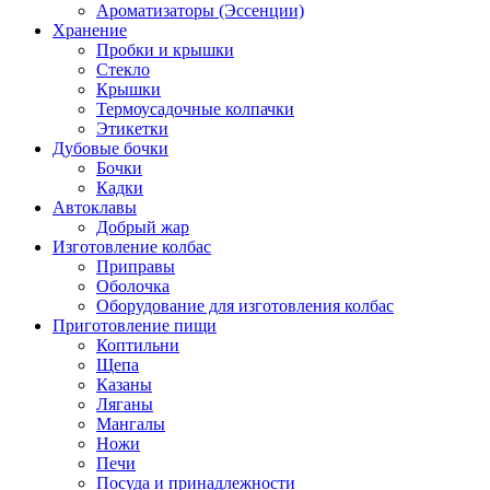
Ароматизаторы (Эссенции)
Хранение
Пробки и крышки
Стекло
Крышки
Термоусадочные колпачки
Этикетки
Дубовые бочки
Бочки
Кадки
Автоклавы
Добрый жар
Изготовление колбас
Приправы
Оболочка
Оборудование для изготовления колбас
Приготовление пищи
Коптильни
Щепа
Казаны
Ляганы
Мангалы
Ножи
Печи
Посуда и принадлежности