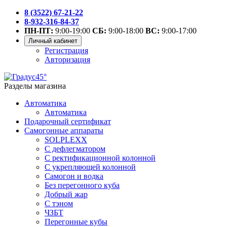
8 (3522) 67-21-22
8-932-316-84-37
ПН-ПТ:
9:00-19:00
СБ:
9:00-18:00
ВС:
9:00-17:00
Личный кабинет
Регистрация
Авторизация
Разделы магазина
Автоматика
Автоматика
Подарочный сертификат
Самогонные аппараты
SOLPLEXX
С дефлегматором
С ректификационной колонной
С укрепляющей колонной
Самогон и водка
Без перегонного куба
Добрый жар
С тэном
ЧЗБТ
Перегонные кубы