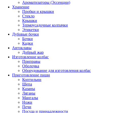
Ароматизаторы (Эссенции)
Хранение
Пробки и крышки
Стекло
Крышки
Термоусадочные колпачки
Этикетки
Дубовые бочки
Бочки
Кадки
Автоклавы
Добрый жар
Изготовление колбас
Приправы
Оболочка
Оборудование для изготовления колбас
Приготовление пищи
Коптильни
Щепа
Казаны
Ляганы
Мангалы
Ножи
Печи
Посуда и принадлежности