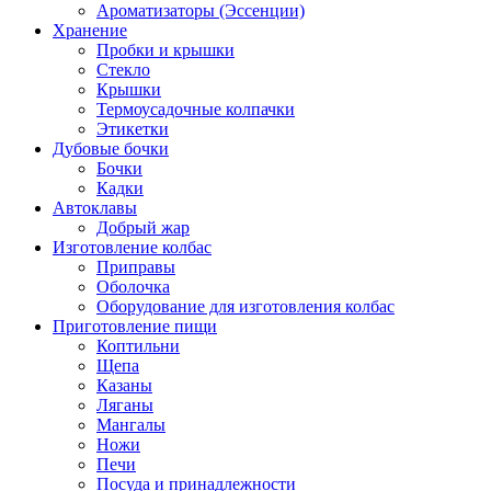
Ароматизаторы (Эссенции)
Хранение
Пробки и крышки
Стекло
Крышки
Термоусадочные колпачки
Этикетки
Дубовые бочки
Бочки
Кадки
Автоклавы
Добрый жар
Изготовление колбас
Приправы
Оболочка
Оборудование для изготовления колбас
Приготовление пищи
Коптильни
Щепа
Казаны
Ляганы
Мангалы
Ножи
Печи
Посуда и принадлежности