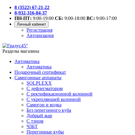
8 (3522) 67-21-22
8-932-316-84-37
ПН-ПТ:
9:00-19:00
СБ:
9:00-18:00
ВС:
9:00-17:00
Личный кабинет
Регистрация
Авторизация
Разделы магазина
Автоматика
Автоматика
Подарочный сертификат
Самогонные аппараты
SOLPLEXX
С дефлегматором
С ректификационной колонной
С укрепляющей колонной
Самогон и водка
Без перегонного куба
Добрый жар
С тэном
ЧЗБТ
Перегонные кубы