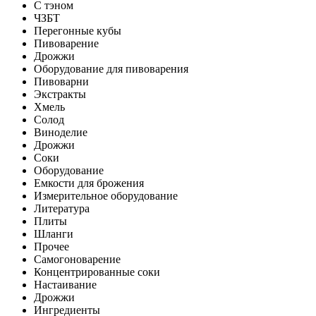
С тэном
ЧЗБТ
Перегонные кубы
Пивоварение
Дрожжи
Оборудование для пивоварения
Пивоварни
Экстракты
Хмель
Солод
Виноделие
Дрожжи
Соки
Оборудование
Емкости для брожения
Измерительное оборудование
Литература
Плиты
Шланги
Прочее
Самогоноварение
Концентрированные соки
Настаивание
Дрожжи
Ингредиенты