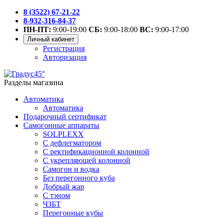
8 (3522) 67-21-22
8-932-316-84-37
ПН-ПТ:
9:00-19:00
СБ:
9:00-18:00
ВС:
9:00-17:00
Личный кабинет
Регистрация
Авторизация
Разделы магазина
Автоматика
Автоматика
Подарочный сертификат
Самогонные аппараты
SOLPLEXX
С дефлегматором
С ректификационной колонной
С укрепляющей колонной
Самогон и водка
Без перегонного куба
Добрый жар
С тэном
ЧЗБТ
Перегонные кубы