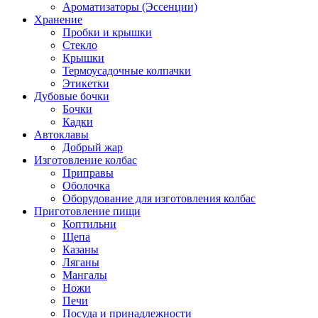
Ароматизаторы (Эссенции)
Хранение
Пробки и крышки
Стекло
Крышки
Термоусадочные колпачки
Этикетки
Дубовые бочки
Бочки
Кадки
Автоклавы
Добрый жар
Изготовление колбас
Приправы
Оболочка
Оборудование для изготовления колбас
Приготовление пищи
Коптильни
Щепа
Казаны
Ляганы
Мангалы
Ножи
Печи
Посуда и принадлежности