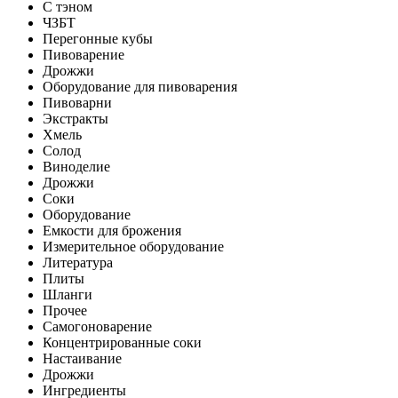
С тэном
ЧЗБТ
Перегонные кубы
Пивоварение
Дрожжи
Оборудование для пивоварения
Пивоварни
Экстракты
Хмель
Солод
Виноделие
Дрожжи
Соки
Оборудование
Емкости для брожения
Измерительное оборудование
Литература
Плиты
Шланги
Прочее
Самогоноварение
Концентрированные соки
Настаивание
Дрожжи
Ингредиенты