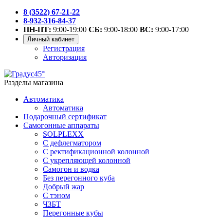
8 (3522) 67-21-22
8-932-316-84-37
ПН-ПТ:
9:00-19:00
СБ:
9:00-18:00
ВС:
9:00-17:00
Личный кабинет
Регистрация
Авторизация
Разделы магазина
Автоматика
Автоматика
Подарочный сертификат
Самогонные аппараты
SOLPLEXX
С дефлегматором
С ректификационной колонной
С укрепляющей колонной
Самогон и водка
Без перегонного куба
Добрый жар
С тэном
ЧЗБТ
Перегонные кубы