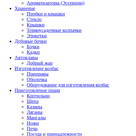
Ароматизаторы (Эссенции)
Хранение
Пробки и крышки
Стекло
Крышки
Термоусадочные колпачки
Этикетки
Дубовые бочки
Бочки
Кадки
Автоклавы
Добрый жар
Изготовление колбас
Приправы
Оболочка
Оборудование для изготовления колбас
Приготовление пищи
Коптильни
Щепа
Казаны
Ляганы
Мангалы
Ножи
Печи
Посуда и принадлежности