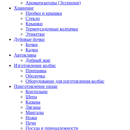
Ароматизаторы (Эссенции)
Хранение
Пробки и крышки
Стекло
Крышки
Термоусадочные колпачки
Этикетки
Дубовые бочки
Бочки
Кадки
Автоклавы
Добрый жар
Изготовление колбас
Приправы
Оболочка
Оборудование для изготовления колбас
Приготовление пищи
Коптильни
Щепа
Казаны
Ляганы
Мангалы
Ножи
Печи
Посуда и принадлежности