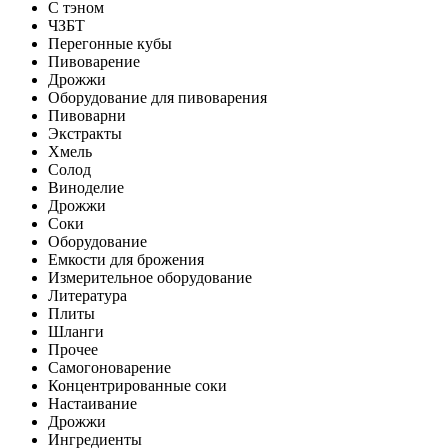
С тэном
ЧЗБТ
Перегонные кубы
Пивоварение
Дрожжи
Оборудование для пивоварения
Пивоварни
Экстракты
Хмель
Солод
Виноделие
Дрожжи
Соки
Оборудование
Емкости для брожения
Измерительное оборудование
Литература
Плиты
Шланги
Прочее
Самогоноварение
Концентрированные соки
Настаивание
Дрожжи
Ингредиенты