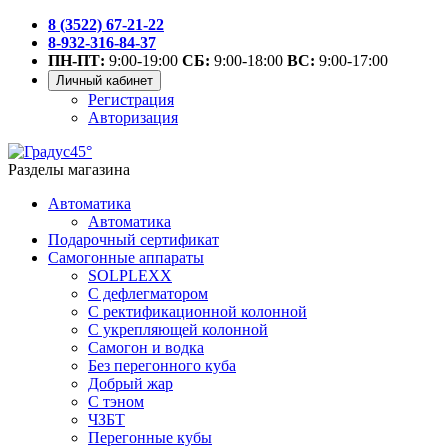
8 (3522) 67-21-22
8-932-316-84-37
ПН-ПТ:
9:00-19:00
СБ:
9:00-18:00
ВС:
9:00-17:00
Личный кабинет
Регистрация
Авторизация
Разделы магазина
Автоматика
Автоматика
Подарочный сертификат
Самогонные аппараты
SOLPLEXX
С дефлегматором
С ректификационной колонной
С укрепляющей колонной
Самогон и водка
Без перегонного куба
Добрый жар
С тэном
ЧЗБТ
Перегонные кубы