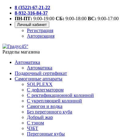
8 (3522) 67-21-22
8-932-316-84-37
ПН-ПТ:
9:00-19:00
СБ:
9:00-18:00
ВС:
9:00-17:00
Личный кабинет
Регистрация
Авторизация
Разделы магазина
Автоматика
Автоматика
Подарочный сертификат
Самогонные аппараты
SOLPLEXX
С дефлегматором
С ректификационной колонной
С укрепляющей колонной
Самогон и водка
Без перегонного куба
Добрый жар
С тэном
ЧЗБТ
Перегонные кубы