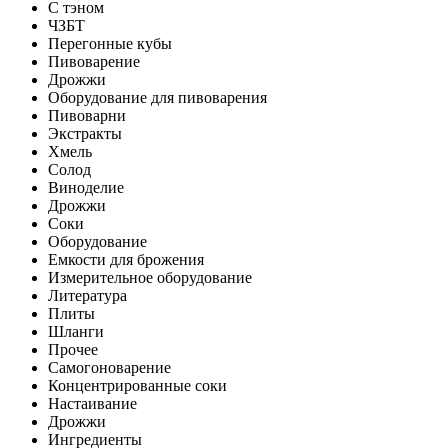
С тэном
ЧЗБТ
Перегонные кубы
Пивоварение
Дрожжи
Оборудование для пивоварения
Пивоварни
Экстракты
Хмель
Солод
Виноделие
Дрожжи
Соки
Оборудование
Емкости для брожения
Измерительное оборудование
Литература
Плиты
Шланги
Прочее
Самогоноварение
Концентрированные соки
Настаивание
Дрожжи
Ингредиенты