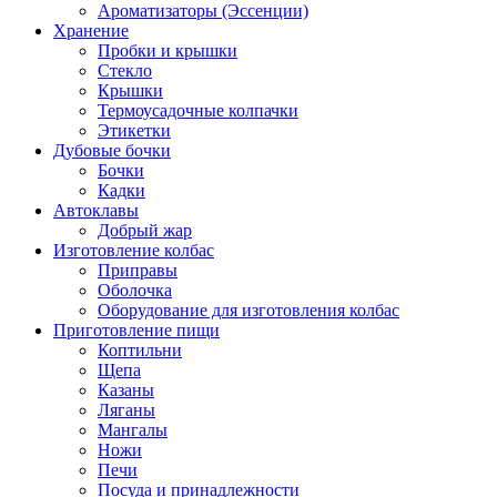
Ароматизаторы (Эссенции)
Хранение
Пробки и крышки
Стекло
Крышки
Термоусадочные колпачки
Этикетки
Дубовые бочки
Бочки
Кадки
Автоклавы
Добрый жар
Изготовление колбас
Приправы
Оболочка
Оборудование для изготовления колбас
Приготовление пищи
Коптильни
Щепа
Казаны
Ляганы
Мангалы
Ножи
Печи
Посуда и принадлежности