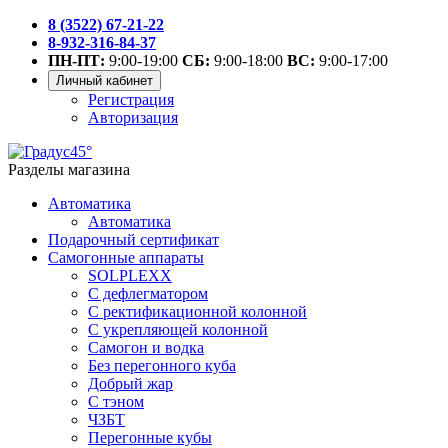
8 (3522) 67-21-22
8-932-316-84-37
ПН-ПТ:
9:00-19:00
СБ:
9:00-18:00
ВС:
9:00-17:00
Личный кабинет
Регистрация
Авторизация
Разделы магазина
Автоматика
Автоматика
Подарочный сертификат
Самогонные аппараты
SOLPLEXX
С дефлегматором
С ректификационной колонной
С укрепляющей колонной
Самогон и водка
Без перегонного куба
Добрый жар
С тэном
ЧЗБТ
Перегонные кубы