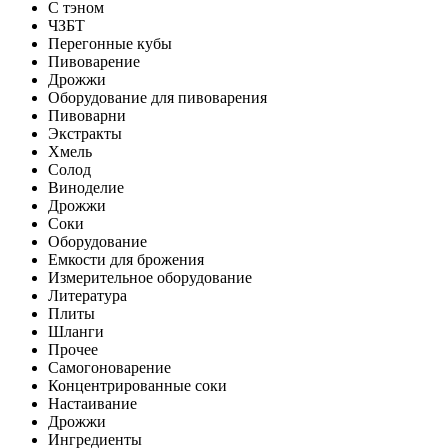
С тэном
ЧЗБТ
Перегонные кубы
Пивоварение
Дрожжи
Оборудование для пивоварения
Пивоварни
Экстракты
Хмель
Солод
Виноделие
Дрожжи
Соки
Оборудование
Емкости для брожения
Измерительное оборудование
Литература
Плиты
Шланги
Прочее
Самогоноварение
Концентрированные соки
Настаивание
Дрожжи
Ингредиенты