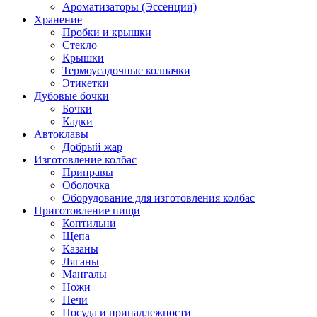
Ароматизаторы (Эссенции)
Хранение
Пробки и крышки
Стекло
Крышки
Термоусадочные колпачки
Этикетки
Дубовые бочки
Бочки
Кадки
Автоклавы
Добрый жар
Изготовление колбас
Приправы
Оболочка
Оборудование для изготовления колбас
Приготовление пищи
Коптильни
Щепа
Казаны
Ляганы
Мангалы
Ножи
Печи
Посуда и принадлежности