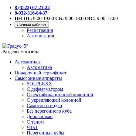
8 (3522) 67-21-22
8-932-316-84-37
ПН-ПТ:
9:00-19:00
СБ:
9:00-18:00
ВС:
9:00-17:00
Личный кабинет
Регистрация
Авторизация
Разделы магазина
Автоматика
Автоматика
Подарочный сертификат
Самогонные аппараты
SOLPLEXX
С дефлегматором
С ректификационной колонной
С укрепляющей колонной
Самогон и водка
Без перегонного куба
Добрый жар
С тэном
ЧЗБТ
Перегонные кубы