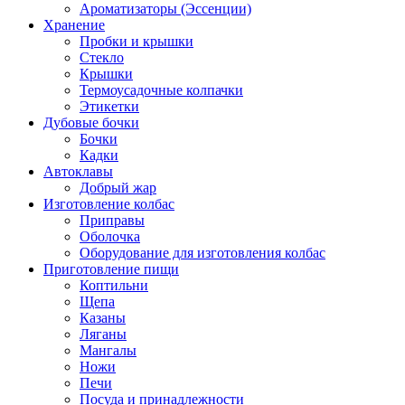
Ароматизаторы (Эссенции)
Хранение
Пробки и крышки
Стекло
Крышки
Термоусадочные колпачки
Этикетки
Дубовые бочки
Бочки
Кадки
Автоклавы
Добрый жар
Изготовление колбас
Приправы
Оболочка
Оборудование для изготовления колбас
Приготовление пищи
Коптильни
Щепа
Казаны
Ляганы
Мангалы
Ножи
Печи
Посуда и принадлежности