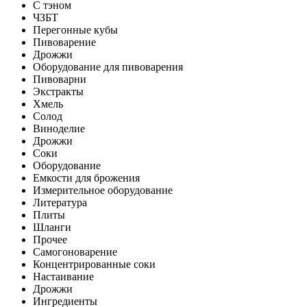
С тэном
ЧЗБТ
Перегонные кубы
Пивоварение
Дрожжи
Оборудование для пивоварения
Пивоварни
Экстракты
Хмель
Солод
Виноделие
Дрожжи
Соки
Оборудование
Емкости для брожения
Измерительное оборудование
Литература
Плиты
Шланги
Прочее
Самогоноварение
Концентрированные соки
Настаивание
Дрожжи
Ингредиенты