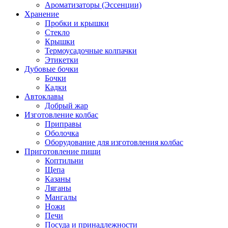
Ароматизаторы (Эссенции)
Хранение
Пробки и крышки
Стекло
Крышки
Термоусадочные колпачки
Этикетки
Дубовые бочки
Бочки
Кадки
Автоклавы
Добрый жар
Изготовление колбас
Приправы
Оболочка
Оборудование для изготовления колбас
Приготовление пищи
Коптильни
Щепа
Казаны
Ляганы
Мангалы
Ножи
Печи
Посуда и принадлежности