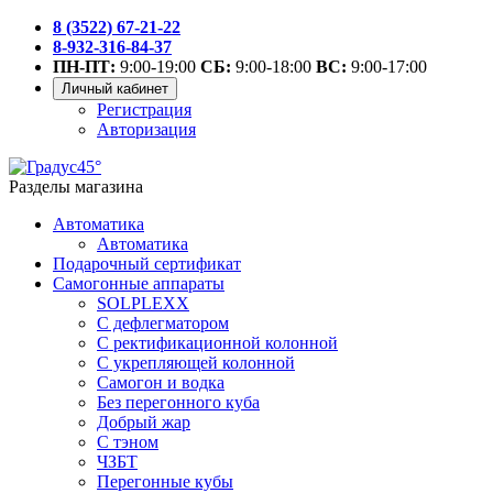
8 (3522) 67-21-22
8-932-316-84-37
ПН-ПТ:
9:00-19:00
СБ:
9:00-18:00
ВС:
9:00-17:00
Личный кабинет
Регистрация
Авторизация
Разделы магазина
Автоматика
Автоматика
Подарочный сертификат
Самогонные аппараты
SOLPLEXX
С дефлегматором
С ректификационной колонной
С укрепляющей колонной
Самогон и водка
Без перегонного куба
Добрый жар
С тэном
ЧЗБТ
Перегонные кубы