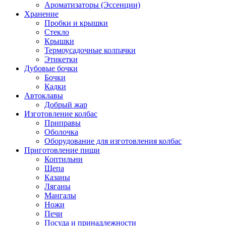
Ароматизаторы (Эссенции)
Хранение
Пробки и крышки
Стекло
Крышки
Термоусадочные колпачки
Этикетки
Дубовые бочки
Бочки
Кадки
Автоклавы
Добрый жар
Изготовление колбас
Приправы
Оболочка
Оборудование для изготовления колбас
Приготовление пищи
Коптильни
Щепа
Казаны
Ляганы
Мангалы
Ножи
Печи
Посуда и принадлежности