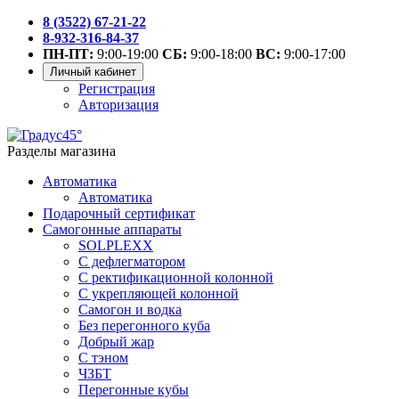
8 (3522) 67-21-22
8-932-316-84-37
ПН-ПТ:
9:00-19:00
СБ:
9:00-18:00
ВС:
9:00-17:00
Личный кабинет
Регистрация
Авторизация
Разделы магазина
Автоматика
Автоматика
Подарочный сертификат
Самогонные аппараты
SOLPLEXX
С дефлегматором
С ректификационной колонной
С укрепляющей колонной
Самогон и водка
Без перегонного куба
Добрый жар
С тэном
ЧЗБТ
Перегонные кубы