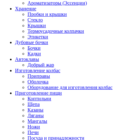
Ароматизаторы (Эссенции)
Хранение
Пробки и крышки
Стекло
Крышки
Термоусадочные колпачки
Этикетки
Дубовые бочки
Бочки
Кадки
Автоклавы
Добрый жар
Изготовление колбас
Приправы
Оболочка
Оборудование для изготовления колбас
Приготовление пищи
Коптильни
Щепа
Казаны
Ляганы
Мангалы
Ножи
Печи
Посуда и принадлежности