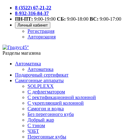
8 (3522) 67-21-22
8-932-316-84-37
ПН-ПТ:
9:00-19:00
СБ:
9:00-18:00
ВС:
9:00-17:00
Личный кабинет
Регистрация
Авторизация
Разделы магазина
Автоматика
Автоматика
Подарочный сертификат
Самогонные аппараты
SOLPLEXX
С дефлегматором
С ректификационной колонной
С укрепляющей колонной
Самогон и водка
Без перегонного куба
Добрый жар
С тэном
ЧЗБТ
Перегонные кубы