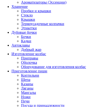
Ароматизаторы (Эссенции)
Хранение
Пробки и крышки
Стекло
Крышки
Термоусадочные колпачки
Этикетки
Дубовые бочки
Бочки
Кадки
Автоклавы
Добрый жар
Изготовление колбас
Приправы
Оболочка
Оборудование для изготовления колбас
Приготовление пищи
Коптильни
Щепа
Казаны
Ляганы
Мангалы
Ножи
Печи
Посуда и принадлежности