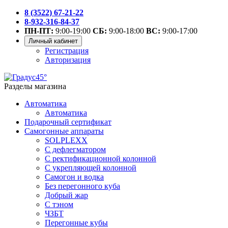
8 (3522) 67-21-22
8-932-316-84-37
ПН-ПТ:
9:00-19:00
СБ:
9:00-18:00
ВС:
9:00-17:00
Личный кабинет
Регистрация
Авторизация
Разделы магазина
Автоматика
Автоматика
Подарочный сертификат
Самогонные аппараты
SOLPLEXX
С дефлегматором
С ректификационной колонной
С укрепляющей колонной
Самогон и водка
Без перегонного куба
Добрый жар
С тэном
ЧЗБТ
Перегонные кубы