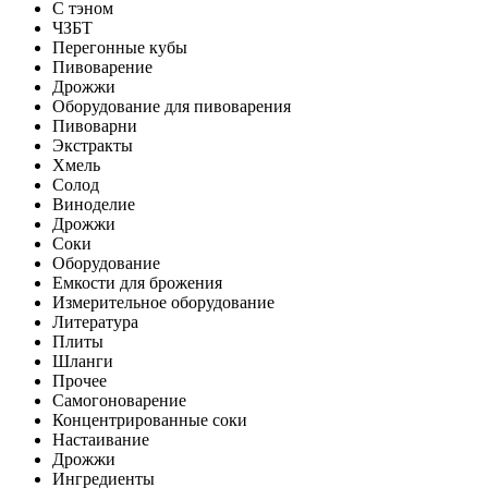
С тэном
ЧЗБТ
Перегонные кубы
Пивоварение
Дрожжи
Оборудование для пивоварения
Пивоварни
Экстракты
Хмель
Солод
Виноделие
Дрожжи
Соки
Оборудование
Емкости для брожения
Измерительное оборудование
Литература
Плиты
Шланги
Прочее
Самогоноварение
Концентрированные соки
Настаивание
Дрожжи
Ингредиенты