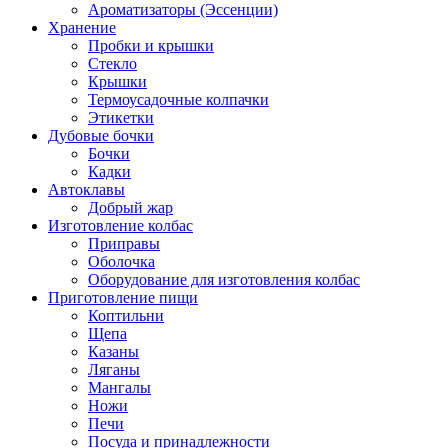
Ароматизаторы (Эссенции)
Хранение
Пробки и крышки
Стекло
Крышки
Термоусадочные колпачки
Этикетки
Дубовые бочки
Бочки
Кадки
Автоклавы
Добрый жар
Изготовление колбас
Приправы
Оболочка
Оборудование для изготовления колбас
Приготовление пищи
Коптильни
Щепа
Казаны
Ляганы
Мангалы
Ножи
Печи
Посуда и принадлежности