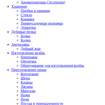
Ароматизаторы (Эссенции)
Хранение
Пробки и крышки
Стекло
Крышки
Термоусадочные колпачки
Этикетки
Дубовые бочки
Бочки
Кадки
Автоклавы
Добрый жар
Изготовление колбас
Приправы
Оболочка
Оборудование для изготовления колбас
Приготовление пищи
Коптильни
Щепа
Казаны
Ляганы
Мангалы
Ножи
Печи
Посуда и принадлежности