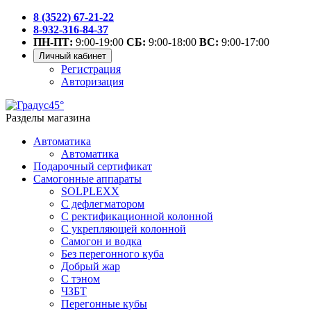
8 (3522) 67-21-22
8-932-316-84-37
ПН-ПТ:
9:00-19:00
СБ:
9:00-18:00
ВС:
9:00-17:00
Личный кабинет
Регистрация
Авторизация
Разделы магазина
Автоматика
Автоматика
Подарочный сертификат
Самогонные аппараты
SOLPLEXX
С дефлегматором
С ректификационной колонной
С укрепляющей колонной
Самогон и водка
Без перегонного куба
Добрый жар
С тэном
ЧЗБТ
Перегонные кубы