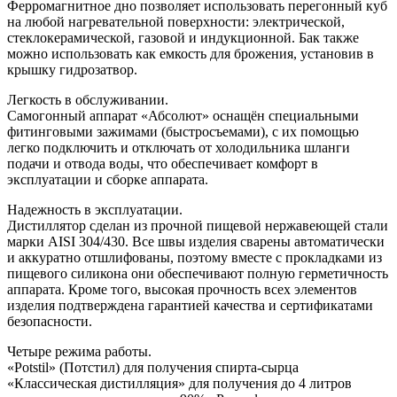
Ферромагнитное дно позволяет использовать перегонный куб
на любой нагревательной поверхности: электрической,
стеклокерамической, газовой и индукционной. Бак также
можно использовать как емкость для брожения, установив в
крышку гидрозатвор.
Легкость в обслуживании.
Самогонный аппарат «Абсолют» оснащён специальными
фитинговыми зажимами (быстросъемами), с их помощью
легко подключить и отключать от холодильника шланги
подачи и отвода воды, что обеспечивает комфорт в
эксплуатации и сборке аппарата.
Надежность в эксплуатации.
Дистиллятор сделан из прочной пищевой нержавеющей стали
марки AISI 304/430. Все швы изделия сварены автоматически
и аккуратно отшлифованы, поэтому вместе с прокладками из
пищевого силикона они обеспечивают полную герметичность
аппарата. Кроме того, высокая прочность всех элементов
изделия подтверждена гарантией качества и сертификатами
безопасности.
Четыре режима работы.
«Potstil» (Потстил) для получения спирта-сырца
«Классическая дистилляция» для получения до 4 литров