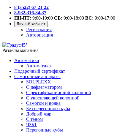
8 (3522) 67-21-22
8-932-316-84-37
ПН-ПТ:
9:00-19:00
СБ:
9:00-18:00
ВС:
9:00-17:00
Личный кабинет
Регистрация
Авторизация
Разделы магазина
Автоматика
Автоматика
Подарочный сертификат
Самогонные аппараты
SOLPLEXX
С дефлегматором
С ректификационной колонной
С укрепляющей колонной
Самогон и водка
Без перегонного куба
Добрый жар
С тэном
ЧЗБТ
Перегонные кубы