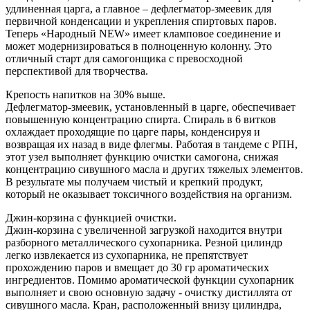
удлиненная царга, а главное – дефлегматор-змеевик для
первичной конденсации и укрепления спиртовых паров.
Теперь «Народный NEW» имеет кламповое соединение и
может модернизироваться в полноценную колонну. Это
отличный старт для самогонщика с превосходной
перспективой для творчества.
Крепость напитков на 30% выше.
Дефлегматор-змеевик, установленный в царге, обеспечивает
повышенную концентрацию спирта. Спираль в 6 витков
охлаждает проходящие по царге пары, конденсируя и
возвращая их назад в виде флегмы. Работая в тандеме с РПН,
этот узел выполняет функцию очистки самогона, снижая
концентрацию сивушного масла и других тяжелых элементов.
В результате мы получаем чистый и крепкий продукт,
который не оказывает токсичного воздействия на организм.
Джин-корзина с функцией очистки.
Джин-корзина с увеличенной загрузкой находится внутри
разборного металлического сухопарника. Резной цилиндр
легко извлекается из сухопарника, не препятствует
прохождению паров и вмещает до 30 гр ароматических
ингредиентов. Помимо ароматической функции сухопарник
выполняет и свою основную задачу - очистку дистиллята от
сивушного масла. Кран, расположенный внизу цилиндра,