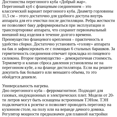
Достоинства перегонного куба «Добрый жар».
Перегонный куб с фланцевым соединением – это
классический вариант перегонного куба. Диаметр горловины
11,5 см – этого достаточно для удобного доступа внутрь
аппарата для его очистки после дистилляции. Ребра жесткости
не позволяют баку деформироваться при эксплуатации и
транспортировке аппарата, что сохранит первоначальный
внешний вид изделия в течение долгого времени.
Преимущество фланцевого крепления – практичность и
удобство сборки. Достаточно установить «голову» аппарата
на бак и зафиксировать ее с помощью 6 стальных барашков. За
герметичность соединения отвечает прокладка из пищевого
силикона. Второе преимущество – демократичная стоимость.
Термометр и клапан сброса давления установлены не на
перегонном кубе, а на фланце дистиллятора. Если вы решите
докупить бак большего или меньшего объема, то это
обойдется дешевле.
Универсальность нагрева.
Дно перегонного куба – ферромагнитное. Подходит для
газовых, индукционных и электрических плит. Модели от 20-
ти литров могут быть оснащены встроенным ТЭНом. ТЭН
подключается к розетке и позволяет проводить перегонку на
кухонном столе, на полу или на веранде дачного домика.
Регулятор мощности предназначен для плавной настройки