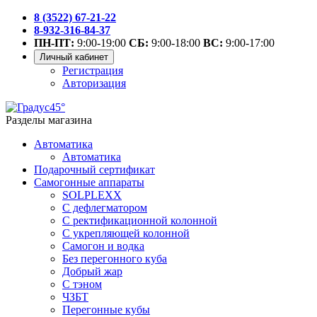
8 (3522) 67-21-22
8-932-316-84-37
ПН-ПТ:
9:00-19:00
СБ:
9:00-18:00
ВС:
9:00-17:00
Личный кабинет
Регистрация
Авторизация
Разделы магазина
Автоматика
Автоматика
Подарочный сертификат
Самогонные аппараты
SOLPLEXX
С дефлегматором
С ректификационной колонной
С укрепляющей колонной
Самогон и водка
Без перегонного куба
Добрый жар
С тэном
ЧЗБТ
Перегонные кубы