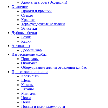
Ароматизаторы (Эссенции)
Хранение
Пробки и крышки
Стекло
Крышки
Термоусадочные колпачки
Этикетки
Дубовые бочки
Бочки
Кадки
Автоклавы
Добрый жар
Изготовление колбас
Приправы
Оболочка
Оборудование для изготовления колбас
Приготовление пищи
Коптильни
Щепа
Казаны
Ляганы
Мангалы
Ножи
Печи
Посуда и принадлежности