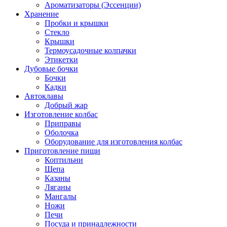
Ароматизаторы (Эссенции)
Хранение
Пробки и крышки
Стекло
Крышки
Термоусадочные колпачки
Этикетки
Дубовые бочки
Бочки
Кадки
Автоклавы
Добрый жар
Изготовление колбас
Приправы
Оболочка
Оборудование для изготовления колбас
Приготовление пищи
Коптильни
Щепа
Казаны
Ляганы
Мангалы
Ножи
Печи
Посуда и принадлежности