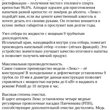
ректификации – получения чистого этилового спирта
крепостью 96,6%. Аппарат идеален для приготовления
напитков разной крепости: от ликёров до абсента. «Люкс»
подойдёт вам, если вы цените качественный алкоголь и
хотите делать его своими руками. Он отлично впишется в
кухню любых габаритов и прослужит вам долгие годы.
Узел отбора по жидкости с мощным 9 трубчатым
доохлодителем.
Игольчатый кран, находящийся внутри узла отбора, помогает
производить капельный отбор «голов» (лёгких фракций). Это
устройство значительно улучшает качество итогового напитка
и позволяет получить мягкий продукт.
Максимальная производительность.
Самое главное преимущество модели «Люкс» – её
конструкция! В холодильнике и дефлегматоре установлены 9
трубок по 10 мм в диаметре данная конструкция позволяет
справляться с мощностью нагрева до 6 кВт и выдавать в
режиме Potstill до 10 литров в час.
Высокая степень очистки.
В царге аппарата Люкс установлены четыре медные
регулярные проволочные насадки Панченкова (РПН),
способствующие дополнительной очистке дистиллята. Медь