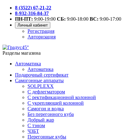
8 (3522) 67-21-22
8-932-316-84-37
ПН-ПТ:
9:00-19:00
СБ:
9:00-18:00
ВС:
9:00-17:00
Личный кабинет
Регистрация
Авторизация
Разделы магазина
Автоматика
Автоматика
Подарочный сертификат
Самогонные аппараты
SOLPLEXX
С дефлегматором
С ректификационной колонной
С укрепляющей колонной
Самогон и водка
Без перегонного куба
Добрый жар
С тэном
ЧЗБТ
Перегонные кубы