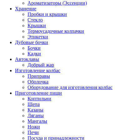
Ароматизаторы (Эссенции)
Хранение
Пробки и крышки
Стекло
Крышки
Термоусадочные колпачки
Этикетки
Дубовые бочки
Бочки
Кадки
Автоклавы
Добрый жар
Изготовление колбас
Приправы
Оболочка
Оборудование для изготовления колбас
Приготовление пищи
Коптильни
Щепа
Казаны
Ляганы
Мангалы
Ножи
Печи
Посуда и принадлежности