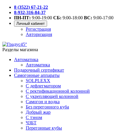
8 (3522) 67-21-22
8-932-316-84-37
ПН-ПТ:
9:00-19:00
СБ:
9:00-18:00
ВС:
9:00-17:00
Личный кабинет
Регистрация
Авторизация
Разделы магазина
Автоматика
Автоматика
Подарочный сертификат
Самогонные аппараты
SOLPLEXX
С дефлегматором
С ректификационной колонной
С укрепляющей колонной
Самогон и водка
Без перегонного куба
Добрый жар
С тэном
ЧЗБТ
Перегонные кубы