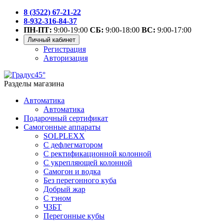
8 (3522) 67-21-22
8-932-316-84-37
ПН-ПТ:
9:00-19:00
СБ:
9:00-18:00
ВС:
9:00-17:00
Личный кабинет
Регистрация
Авторизация
Разделы магазина
Автоматика
Автоматика
Подарочный сертификат
Самогонные аппараты
SOLPLEXX
С дефлегматором
С ректификационной колонной
С укрепляющей колонной
Самогон и водка
Без перегонного куба
Добрый жар
С тэном
ЧЗБТ
Перегонные кубы