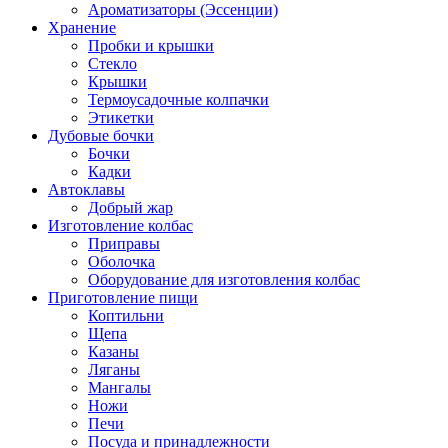
Ароматизаторы (Эссенции)
Хранение
Пробки и крышки
Стекло
Крышки
Термоусадочные колпачки
Этикетки
Дубовые бочки
Бочки
Кадки
Автоклавы
Добрый жар
Изготовление колбас
Приправы
Оболочка
Оборудование для изготовления колбас
Приготовление пищи
Коптильни
Щепа
Казаны
Ляганы
Мангалы
Ножи
Печи
Посуда и принадлежности