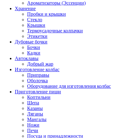
Ароматизаторы (Эссенции)
Хранение
Пробки и крышки
Стекло
Крышки
Термоусадочные колпачки
Этикетки
Дубовые бочки
Бочки
Кадки
Автоклавы
Добрый жар
Изготовление колбас
Приправы
Оболочка
Оборудование для изготовления колбас
Приготовление пищи
Коптильни
Щепа
Казаны
Ляганы
Мангалы
Ножи
Печи
Посуда и принадлежности