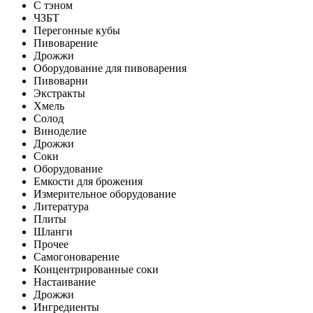
С тэном
ЧЗБТ
Перегонные кубы
Пивоварение
Дрожжи
Оборудование для пивоварения
Пивоварни
Экстракты
Хмель
Солод
Виноделие
Дрожжи
Соки
Оборудование
Емкости для брожения
Измерительное оборудование
Литература
Плиты
Шланги
Прочее
Самогоноварение
Концентрированные соки
Настаивание
Дрожжи
Ингредиенты