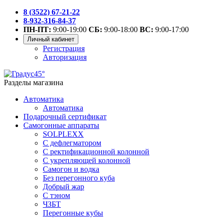
8 (3522) 67-21-22
8-932-316-84-37
ПН-ПТ:
9:00-19:00
СБ:
9:00-18:00
ВС:
9:00-17:00
Личный кабинет
Регистрация
Авторизация
Разделы магазина
Автоматика
Автоматика
Подарочный сертификат
Самогонные аппараты
SOLPLEXX
С дефлегматором
С ректификационной колонной
С укрепляющей колонной
Самогон и водка
Без перегонного куба
Добрый жар
С тэном
ЧЗБТ
Перегонные кубы